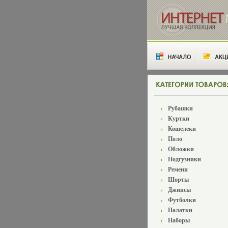
Рубашки
Куртки
Кошелеки
Поло
Обложки
Подгузники
Ремени
Шорты
Джинсы
Футболки
Палатки
Наборы