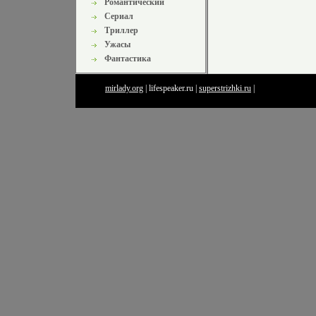
Романтический
Сериал
Триллер
Ужасы
Фантастика
mirlady.org
| lifespeaker.ru
|
superstrizhki.ru
|