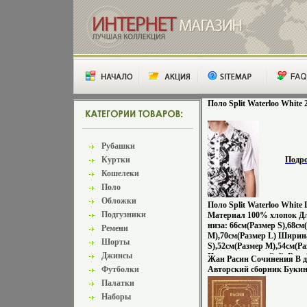
Поло Split Waterloo White 
Рубашки
Куртки
Подр
Кошелеки
Поло
Обложки
Поло Split Waterloo White
Подгузники
Материал 100% хлопок Дл
низа: 66см(Размер S),68см
Ремени
M),70см(Размер L) Ширин
Шорты
S),52см(Размер M),54см(Ра
Джинсы
Производитель: Split Раз
Жан Расин Сочинения В д
1988 году Split начался к
Футболки
Авторский сборник Букин
калифорнийских компани
издание Сохранность: Хо
Палатки
несколько парней, которы
Издательство: Искусство, 
Наборы
сами на себя, ничего кром
переплет, 464 стр Тираж: 