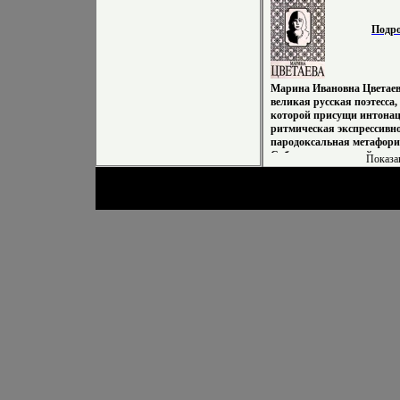
O'Connor), Девид Кларк (D
Липер (Kyle Leeper).
Подр
Марина Ивановна Цветаева 
великая русская поэтесса,
которой присущи интонац
ритмическая экспрессивно
пародоксальная метафори
Собрание сочинений вкл
Показа
произведенбюунюия, созд
Цветаевой в 1906 - 1941 гг,
разных лет и выполненны
французского романа Анн
упование` В первую книгу
вошли письма МЦветаевой
адресатам, в том числе 
БЛПастервлжьцнаку, АА
Содержание Письма поэта 
9 От составителя Предисло
Сокращения, принятые в
Комментарии c 11-12 Письм
Авторы Анна Саакянц Ле
(составитель, автор) Мар
Родилась в Москве Отец -
Владимирович Цветаев - 
Московского университета
Музея изобразительных ис