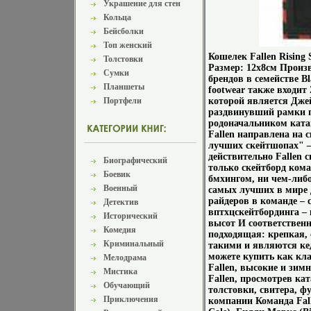
Украшение для стен
Кольца
Бейсболки
Топ женский
Кошелек Fallen Rising
Толстовки
Размер: 12x8см Произв
Сумки
брендов в семействе Bl
Планшеты
footwear также входит 
Портфели
которой является Джей
раздвинувший рамки п
родоначальником ката
Fallen направлена на 
лучших скейтшопах" –
действительно Fallen 
Биографический
только скейтборд кома
Боевик
бмхингом, ни чем-либо
Военный
самых лучших в мире 
райдеров в команде – 
Детектив
вптхцскейтбординга –
Исторический
высот И соответственн
Комедия
подходящая: крепкая,
Криминальный
такими и являются ке
можете купить как кла
Мелодрама
Fallen, высокие и зим
Мистика
Fallen, просмотрев кат
Обучающий
толстовки, свитера, ф
Приключения
компании Команда Fall