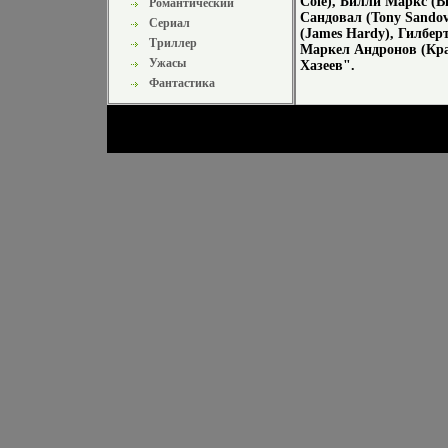
Cole), Билли Маркс (B
Романтический
Сандовал (Tony Sandov
Сериал
(James Hardy), Гилберт
Триллер
Маркел Андронов (Кра
Ужасы
Хазеев".
Фантастика