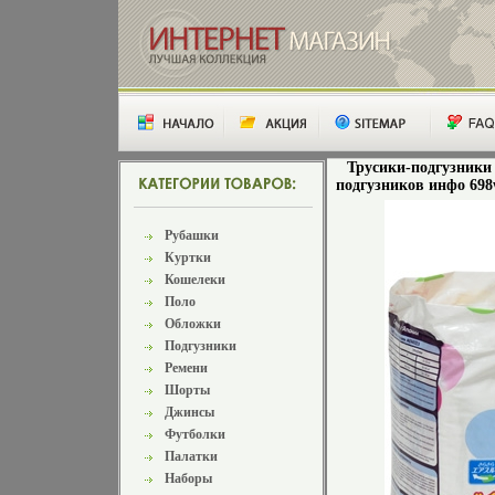
Трусики-подгузники "
подгузников инфо 698
Рубашки
Куртки
Кошелеки
Поло
Обложки
Подгузники
Ремени
Шорты
Джинсы
Футболки
Палатки
Наборы