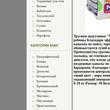
Украшение для стен
Кольца
Бейсболки
Топ женский
Толстовки
Сумки
Планшеты
Портфели
Трусики-подгузники "
ребенка Благодаря э
каналам по поясу, чер
обхшьыстается сухой и
Преимущества трусико
малыша, не стягивая 
Биографический
двигался, ему всегда
Боевик
воздушные каналы по
Военный
барьерами, благодаря 
Детектив
промежности централь
синий цвет - пора мен
Исторический
украшающий поверхнос
Комедия
6-10 кг Размер: М Кол
Криминальный
Мелодрама
Мистика
Обучающий
Приключения