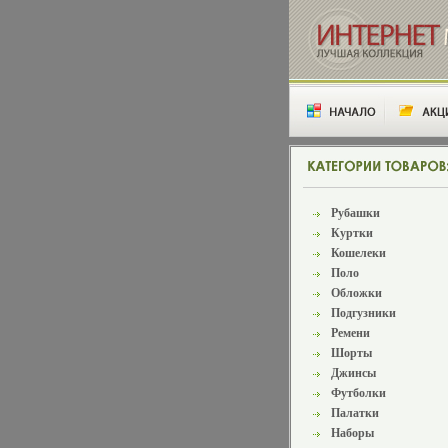
Рубашки
Куртки
Кошелеки
Поло
Обложки
Подгузники
Ремени
Шорты
Джинсы
Футболки
Палатки
Наборы