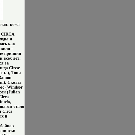
риал: кожа
я CIRCA
ежды и
лась как
авило –
не принцип
 всех лет:
ся за
нда Circa:
etta), Тони
 Ramon
an), Скотта
ймс (Windsor
он (Julian
Circa
ime!»,
 шагом стало
м Circa
ых и
 бойцов
лешински