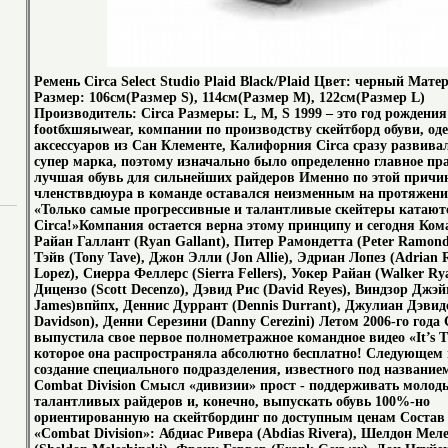
Ремень Circa Select Studio Plaid Black/Plaid Цвет: черный Мате
Размер: 106см(Размер S), 114см(Размер M), 122см(Размер L)
Производитель: Circa Размеры: L, M, S 1999 – это год рождени
footбхшяыwear, компании по производству скейтборд обуви, од
аксессуаров из Сан Клементе, Калифорния Circa сразу развива
супер марка, поэтому изначально было определенно главное пр
лучшая обувь для сильнейших райдеров Именно по этой причи
членстввдюура в команде оставался неизменным на протяжении
«Только самые прогрессивные и талантливые скейтеры катают
Circa!»Компания остается верна этому принципу и сегодня Кома
Райан Галлант (Ryan Gallant), Питер Рамондетта (Peter Ramond
Тэйв (Tony Tave), Джон Элли (Jon Allie), Эдриан Лопез (Adrian
Lopez), Сиерра Феллерс (Sierra Fellers), Уокер Райан (Walker Ry
Дицензо (Scott Decenzo), Дэвид Рис (David Reyes), Виндзор Джэ
James)впйпх, Деннис Дуррант (Dennis Durrant), Джулиан Дэвидс
Davidson), Денни Серезини (Danny Cerezini) Летом 2006-го года 
выпустила свое первое полнометражное командное видео «It’s T
которое она распространяла абсолютно бесплатно! Следующем
создание специального подразделения, известного под название
Combat Division Смысл «дивизии» прост - поддерживать молод
талантливых райдеров и, конечно, выпускать обувь 100%-но
ориентированную на скейтбординг по доступным ценам Состав
«Combat Division»: Абдиас Ривера (Abdias Rivera), Шелдон Ме