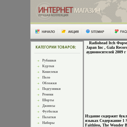
Radiohead Itch Форм
Japan Inc , Gala Rec
аудионосителей 2009 
Рубашки
Куртки
Кошелеки
Поло
Обложки
Подгузники
Ремени
Шорты
Джинсы
Футболки
Издание содержит букл
Палатки
языках Содержание 1 St
Наборы
Faithless, The Wonder B