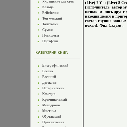
Украшение для стен
(Live) 7 You (Live) 8 
Кольца
(исполнитель, автор 
познакомились друг с 
Бейсболки
находившейся в приго
Топ женский
состав группы вошли: 
Толстовки
вокал), Фил Сэлуэй .
Сумки
Планшеты
Портфели
Биографический
Боевик
Военный
Детектив
Исторический
Комедия
Криминальный
Мелодрама
Мистика
Обучающий
Приключения