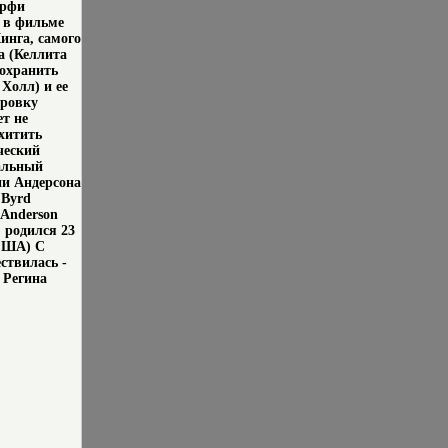
ерфи
 в фильме
инга, самого
а (Келлита
сохранить
Холл) и ее
ировку
ет не
хитить
ческий
альный
и Андерсона
 Byrd
 Anderson
 родился 23
(США) С
ствилась -
в Регина