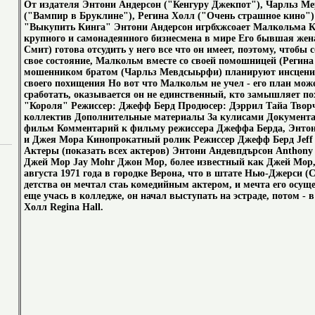
От издателя Энтони Андерсон ("Кенгуру Джекпот"), Чарльз М
("Вампир в Бруклине"), Регина Холл ("Очень страшное кино")
"Выкупить Кинга" Энтони Андерсон игрбхжсоает Малкольма К
крупного и самонадеянного бизнесмена в мире Его бывшая жен
Смит) готова отсудить у него все что он имеет, поэтому, чтобы 
свое состояние, Малкольм вместе со своей помошницей (Регина 
мошенником братом (Чарльз Мевдсыьрфи) планируют инсцен
своего похищения Но вот что Малкольм не учел - его план мож
сработать, оказывается он не единственный, кто замышляет по
"Короля" Режиссер: Джефф Берд Продюсер: Дэррил Тайа Твор
коллектив Дополнительные материалы За кулисами Документ
фильм Комментарий к фильму режиссера Джеффа Берда, Энтон
и Джея Мора Кинопрокатный ролик Режиссер Джефф Берд Jeff
Актеры (показать всех актеров) Энтони Андевпдърсон Anthony
Джей Мор Jay Mohr Джон Мор, более известный как Джей Мор,
августа 1971 года в городке Верона, что в штате Нью-Джерси 
детства он мечтал стаь комедийным актером, и мечта его осуще
еще учась в колледже, он начал выступать на эстраде, потом - 
Холл Regina Hall.