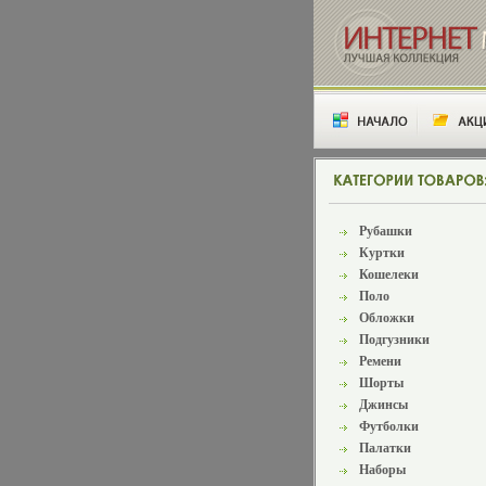
Рубашки
Куртки
Кошелеки
Поло
Обложки
Подгузники
Ремени
Шорты
Джинсы
Футболки
Палатки
Наборы