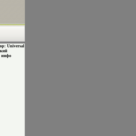
р: Universal
ский
y инфо