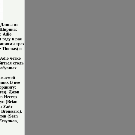
 Длина от
) Ширина:
: Adio
 году в рае
раниями трех
e Thomas) и
 Adio четко
биться столь
 обувных
ускаемой
нних В нее
ордингу:
res), Джои
ив Нессер
ун (Brian
он Уайт
 Broussard),
тен (Sean
Есаулков,