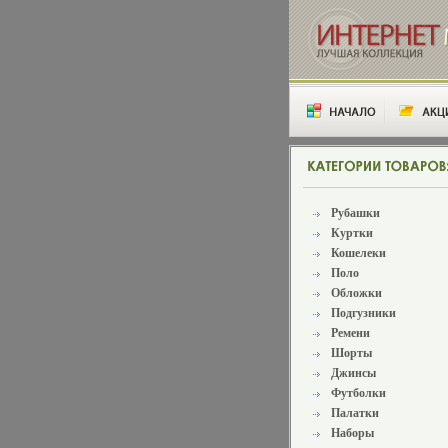
Рубашки
Куртки
Кошелеки
Поло
Обложки
Подгузники
Ремени
Шорты
Джинсы
Футболки
Палатки
Наборы