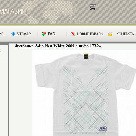
Футболка Adio Neu White 2009 г инфо 1735w.