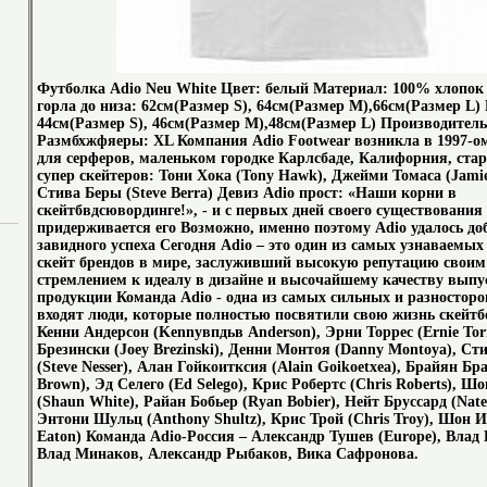
Футболка Adio Neu White Цвет: белый Материал: 100% хлопок
горла до низа: 62см(Размер S), 64см(Размер M),66см(Размер L
44см(Размер S), 46см(Размер M),48см(Размер L) Производитель
Размбхжфяеры: XL Компания Adio Footwear возникла в 1997-ом
для серферов, маленьком городке Карлсбаде, Калифорния, ста
супер скейтеров: Тони Хока (Tony Hawk), Джейми Томаса (Jami
Стива Беры (Steve Berra) Девиз Adio прост: «Наши корни в
скейтбвдсювординге!», - и с первых дней своего существования
придерживается его Возможно, именно поэтому Adio удалось до
завидного успеха Сегодня Adio – это один из самых узнаваемых
скейт брендов в мире, заслуживший высокую репутацию своим
стремлением к идеалу в дизайне и высочайшему качеству вып
продукции Команда Adio - одна из самых сильных и разносторо
входят люди, которые полностью посвятили свою жизнь скейтб
Кенни Андерсон (Kennyвпдьв Anderson), Эрни Торрес (Ernie Tor
Брезински (Joey Brezinski), Денни Монтоя (Danny Montoya), Ст
(Steve Nesser), Алан Гойкоитксия (Alain Goikoetxea), Брайян Бра
Brown), Эд Селего (Ed Selego), Крис Робертс (Chris Roberts), Ш
(Shaun White), Райан Бобьер (Ryan Bobier), Нейт Бруссард (Nate
Энтони Шульц (Anthony Shultz), Крис Трой (Chris Troy), Шон И
Eaton) Команда Adio-Россия – Александр Тушев (Europe), Влад 
Влад Минаков, Александр Рыбаков, Вика Сафронова.