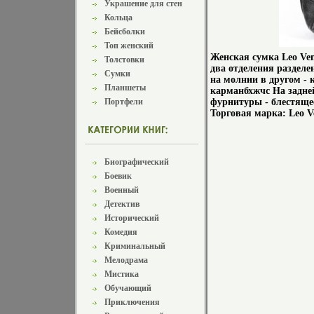
Украшение для стен
Кольца
Бейсболки
Топ женский
Женская сумка Leo Ven
Толстовки
два отделения раздел
Сумки
на молнии в другом -
Планшеты
карманбхжчс На задне
Портфели
фурнитуры - блестящее
Торговая марка: Leo V
Биографический
Боевик
Военный
Детектив
Исторический
Комедия
Криминальный
Мелодрама
Мистика
Обучающий
Приключения