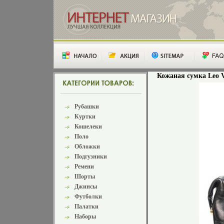
Кожаная сумка Leo V
Рубашки
Куртки
Кошелеки
Поло
Обложки
Подгузники
Ремени
Шорты
Джинсы
Футболки
Палатки
Наборы