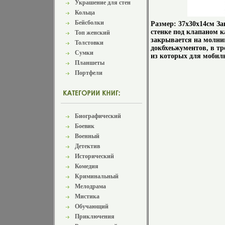
Украшение для стен
Кольца
Бейсболки
Размер: 37х30х14см З
стенке под клапаном к
Топ женский
закрывается на молни
Толстовки
докбхеьжументов, в т
Сумки
из которых для мобиль
Планшеты
Портфели
Биографический
Боевик
Военный
Детектив
Исторический
Комедия
Криминальный
Мелодрама
Мистика
Обучающий
Приключения