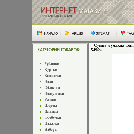
Сумка мужская Tommy
5496w.
Рубашки
Куртки
Кошелеки
Поло
Обложки
Подгузники
Ремени
Шорты
Джинсы
Футболки
Палатки
Наборы