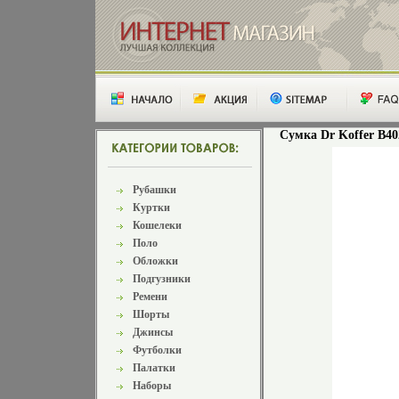
Сумка Dr Koffer B40
Рубашки
Куртки
Кошелеки
Поло
Обложки
Подгузники
Ремени
Шорты
Джинсы
Футболки
Палатки
Наборы