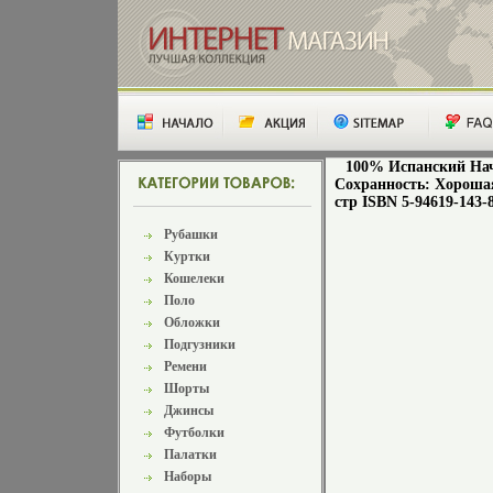
100% Испанский Нач
Сохранность: Хорошая
стр ISBN 5-94619-143-
Рубашки
Куртки
Кошелеки
Поло
Обложки
Подгузники
Ремени
Шорты
Джинсы
Футболки
Палатки
Наборы