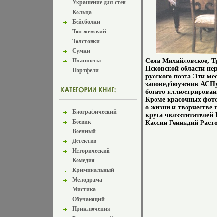
Украшение для стен
Кольца
Бейсболки
Топ женский
Толстовки
Сумки
Планшеты
Села Михайловское, Т
Псковской области не
Портфели
русского поэта Эти ме
заповедбюуэсник АСПу
богато иллюстрирован
Кроме красочных фото
о жизни и творчестве
Биографический
круга чвлззтитателей
Боевик
Кассин Геннадий Расто
Военный
Детектив
Исторический
Комедия
Криминальный
Мелодрама
Мистика
Обучающий
Приключения