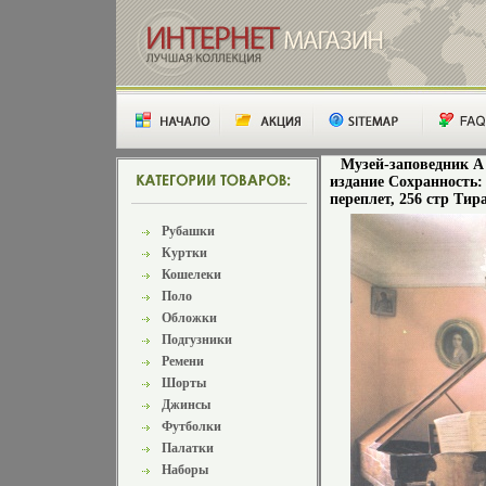
Музей-заповедник А
издание Сохранность:
переплет, 256 стр Тир
Рубашки
Куртки
Кошелеки
Поло
Обложки
Подгузники
Ремени
Шорты
Джинсы
Футболки
Палатки
Наборы