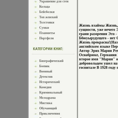
Украшение для стен
Кольца
Бейсболки
Топ женский
Толстовки
Жизнь взаймы Жизнь, к
Сумки
сущности, уже нечего 
Планшеты
грани разорения Это - 
Ббюуырудущего - нет С
Портфели
Жизнь прекрасна!(Наз
английском языке Пер
Автор Эрих Мария Рем
Оснабрюке, Германия 
второе имя "Мария" он
Биографический
добровольцем ушел на 
Боевик
госпитале В 1928 году 
Военный
Детектив
Исторический
Комедия
Криминальный
Мелодрама
Мистика
Обучающий
Приключения