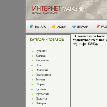
Heaven has no favor
Удовлетворительная И
стр инфо 13863y.
Рубашки
Куртки
Кошелеки
Поло
Обложки
Подгузники
Ремени
Шорты
Джинсы
Футболки
Палатки
Наборы