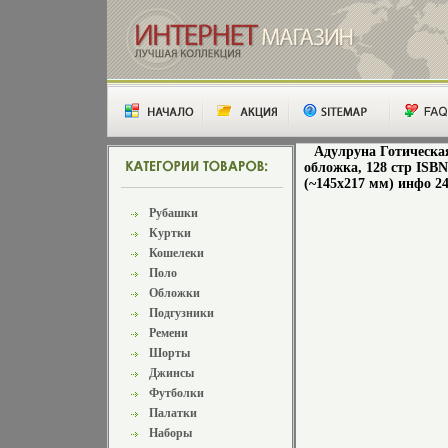
Адулруна Готическая
обложка, 128 стр ISBN
(~145х217 мм) инфо 24
Рубашки
Куртки
Кошелеки
Поло
Обложки
Подгузники
Ремени
Шорты
Джинсы
Футболки
Палатки
Наборы