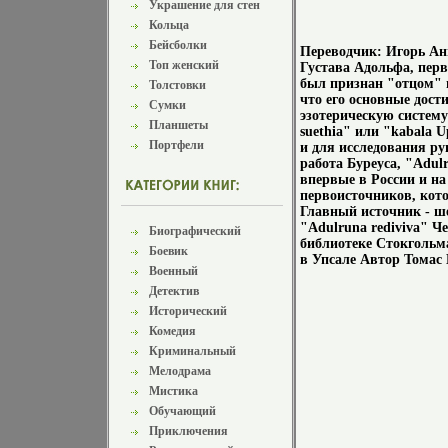
Украшение для стен
Кольца
Бейсболки
Переводчик: Игорь Ан
Топ женский
Густава Адольфа, перв
был признан "отцом" 
Толстовки
что его основные дос
Сумки
эзотерическую систему
Планшеты
suethia" или "kabala 
Портфели
и для исследования ру
работа Буреуса, "Adul
впервые в России и на
первоисточников, кот
Главный источник - ш
"Adulruna rediviva" Ч
Биографический
библиотеке Стокгольма
Боевик
в Упсале Автор Томас 
Военный
Детектив
Исторический
Комедия
Криминальный
Мелодрама
Мистика
Обучающий
Приключения