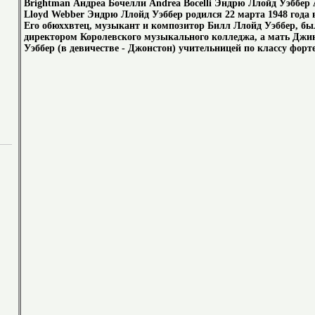
Brightman Андреа Бочелли Andrea Bocelli Эндрю Ллойд Уэббер
Lloyd Webber Эндрю Ллойд Уэббер родился 22 марта 1948 года 
Его обюххвтец, музыкант и композитор Билл Ллойд Уэббер, бы
директором Королевского музыкального колледжа, а мать Джи
Уэббер (в девичестве - Джонстон) учительницей по классу форт