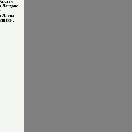
 Andrew
в Лондоне
л
н Ллойд
епиано .