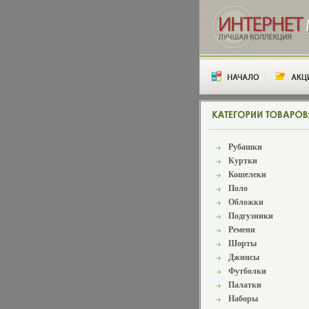
Рубашки
Куртки
Кошелеки
Поло
Обложки
Подгузники
Ремени
Шорты
Джинсы
Футболки
Палатки
Наборы