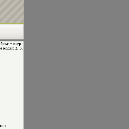
бокс + кеер
 коды: 2, 3,
rah