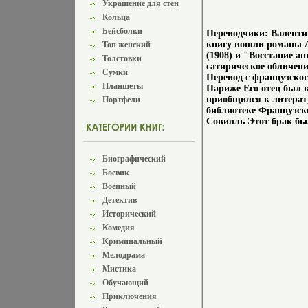
Украшение для стен
Кольца
Бейсболки
Переводчики: Валент
книгу вошли романы А
Топ женский
(1908) и "Восстание а
Толстовки
сатирическое обличени
Сумки
Перевод с французског
Планшеты
Париже Его отец был к
приобщился к литерат
Портфели
библиотеке Французско
Совилль Этот брак был
Биографический
Боевик
Военный
Детектив
Исторический
Комедия
Криминальный
Мелодрама
Мистика
Обучающий
Приключения