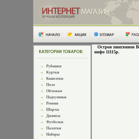
Остров пингвинов В
инфо 11115p.
Рубашки
Куртки
Кошелеки
Поло
Обложки
Подгузники
Ремени
Шорты
Джинсы
Футболки
Палатки
Наборы