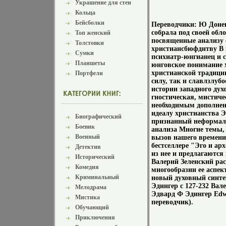
Украшение для стен
Кольца
Бейсболки
Переводчики: Ю Доне
собрала под своей обл
Топ женский
посвященные анализу 
Толстовки
христиансбюфднтву В 
Сумки
психиатр-юнгианец и 
Планшеты
юнговское понимание 
христианской традици
Портфели
силу, так и славлзлуб
истории западного дух
гностическая, мистич
необходимым дополнен
идеалу христианства Э
Биографический
признанный неформал
Боевик
анализа Многие темы, 
Военный
вызов нашего времени,
бестселлере "Эго и ар
Детектив
из нее и предлагаются
Исторический
Валерий Зеленский ра
Комедия
многообразии ее аспек
Криминальный
новый духовный синте
Эдингер c 127-232 Вал
Мелодрама
Эдвард Ф Эдингер Edwa
Мистика
переводчик).
Обучающий
Приключения