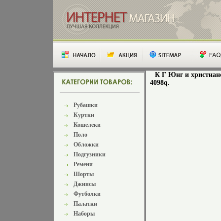
К Г Юнг и христиан
4098q.
Рубашки
Куртки
Кошелеки
Поло
Обложки
Подгузники
Ремени
Шорты
Джинсы
Футболки
Палатки
Наборы