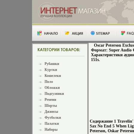
Oscar Peterson Exclu
Формат: Super Audio
Характеристики аудио
151s.
Рубашки
Куртки
Кошелеки
Поло
Обложки
Подгузники
Ремени
Шорты
Джинсы
Футболки
Содержание 1 Travelin' 
Палатки
Sax No End 5 When Lig
Наборы
Peterson, Oskar Pete