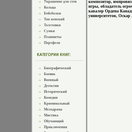
Украшение для стен
композитор, импровиз
игры, обладатель огр
Кольца
кавалер Ордена Канад
Бейсболки
университетов, Оскар 
Топ женский
Толстовки
Сумки
Планшеты
Портфели
Биографический
Боевик
Военный
Детектив
Исторический
Комедия
Криминальный
Мелодрама
Мистика
Обучающий
Приключения