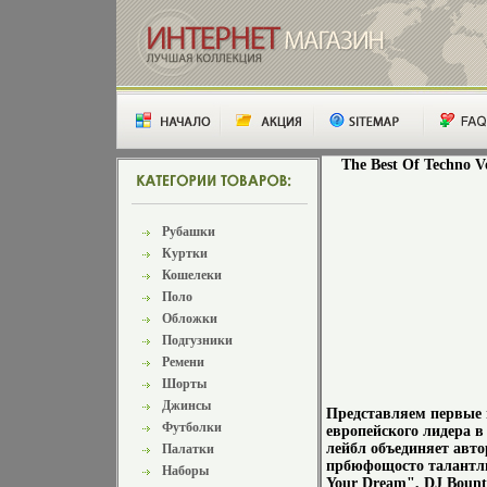
The Best Of Techno V
Рубашки
Куртки
Кошелеки
Поло
Обложки
Подгузники
Ремени
Шорты
Джинсы
Представляем первые 
Футболки
европейского лидера в о
лейбл объединяет авт
Палатки
прбюфощосто талантли
Наборы
Your Dream", DJ Bount