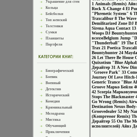
Украшение для стен
1 Animals (Remix) Айв
Кольца
Rock X-Change 4 El Pun
"Phrenetic System" 6 T
Бейсболки
Traxcalibur 8 The Wave
Топ женский
Demilitarized Zone DJ 
Толстовки
Sirena Aqua Contact 1
Сумки
Woops DJ Bountyhunter
всохмBelgium Jump "D
Планшеты
"Thunderball" 19 The D
Портфели
Trax 21 Poetica Traxca
Bountyhunter 24 Mayda
26 Let There Be House 
Quixotism "Blue Alphab
Дерайтер 31 A New Dim
Биографический
"Groove Park" 33 Come 
Боевик
Journey Of Love Hitch
Generic Trance "Blue A
Военный
Groove Марко Бейли 40
Детектив
42 Scorpia Марковувчо
Исторический
Stops The Blackmaster 
Комедия
Go Wrong (Remix) Airwa
Destination Nexus Body
Криминальный
Groovedealer 52 My Nam
Мелодрама
(Kompressor Remix) The
Мистика
Дерайтер 55 On The Mo
Обучающий
исполнителей) Айвз Де
Приключения