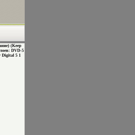
ние) (Keep
слоев: DVD-5
Digital 5 1