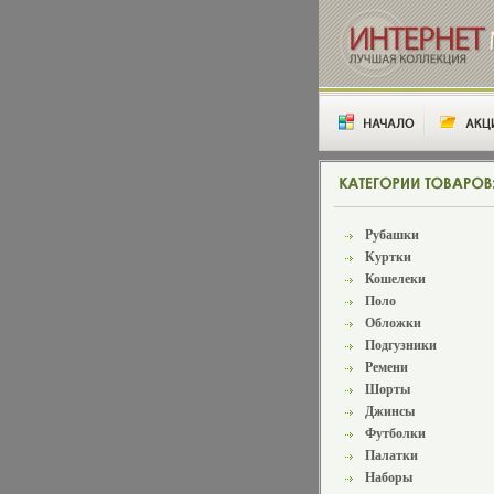
Рубашки
Куртки
Кошелеки
Поло
Обложки
Подгузники
Ремени
Шорты
Джинсы
Футболки
Палатки
Наборы