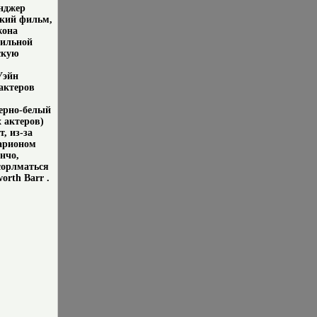
нджер
ский фильм,
жона
сильной
скую
,
Уэйн
актеров
ерно-белый
 актеров)
, из-за
Марионом
нчо,
сорлматься
orth Barr .