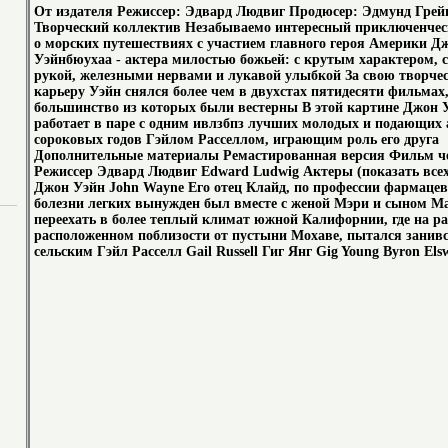
От издателя Режиссер: Эдвард Людвиг Продюсер: Эдмунд Грей
Творческий коллектив Незабываемо интересный приключенче
о морских путешествиях с участием главного героя Америки Д
Уэйнбюухаа - актера милостью божьей: с крутым характером, 
рукой, железными нервами и лукавой улыбкой За свою творче
карьеру Уэйн снялся более чем в двухстах пятидесяти фильмах
большинство из которых были вестерны В этой картине Джон 
работает в паре с одним ивлзбпз лучших молодых и подающих 
сороковых годов Гэйлом Расселлом, играющим роль его друга
Дополнительные материалы Ремастированная версия Фильм ч
Режиссер Эдвард Людвиг Edward Ludwig Актеры (показать всех
Джон Уэйн John Wayne Его отец Клайд, по профессии фармацевт
болезни легких вынужден был вместе с женой Мэри и сыном 
переехать в более теплый климат южной Калифорнии, где на ра
расположенном поблизости от пустыни Мохаве, пытался занив
сельским Гэйл Расселл Gail Russell Гиг Янг Gig Young Byron Elsw