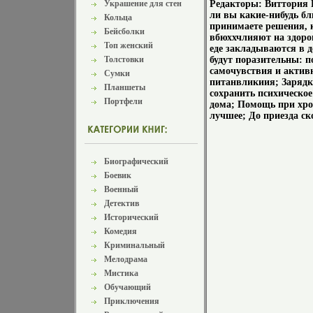
Украшение для стен
Редакторы: Виттория 
ли вы какие-нибудь бл
Кольца
принимаете решения, 
Бейсболки
вбюххчлияют на здоро
Топ женский
еде закладываются в д
Толстовки
будут поразительны: 
самочувствия и активн
Сумки
питанвликиия; Зарядка
Планшеты
сохранить психическое
Портфели
дома; Помощь при хро
лучшее; До приезда с
Биографический
Боевик
Военный
Детектив
Исторический
Комедия
Криминальный
Мелодрама
Мистика
Обучающий
Приключения