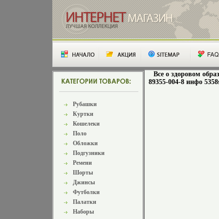
Все о здоровом образ
89355-004-8 инфо 5358
Рубашки
Куртки
Кошелеки
Поло
Обложки
Подгузники
Ремени
Шорты
Джинсы
Футболки
Палатки
Наборы