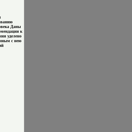
я
ованию
овека Даны
омендации к
ния уделено
анным с нею
ий