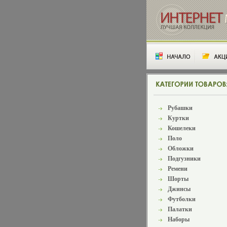
Рубашки
Куртки
Кошелеки
Поло
Обложки
Подгузники
Ремени
Шорты
Джинсы
Футболки
Палатки
Наборы