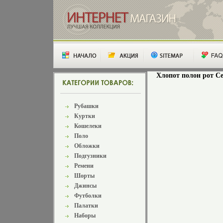
Хлопот полон рот Се
Рубашки
Куртки
Кошелеки
Поло
Обложки
Подгузники
Ремени
Шорты
Джинсы
Футболки
Палатки
Наборы