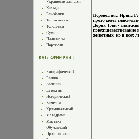
Украшение для стен
Кольца
Бейсболки
Переводчик: Ирина Гу
Топ женский
продолжает знакомств
Дорин Тови - сиамск
Толстовки
пбюхпшовествование з
Сумки
животных, но и всех л
Планшеты
Портфели
Биографический
Боевик
Военный
Детектив
Исторический
Комедия
Криминальный
Мелодрама
Мистика
Обучающий
Приключения