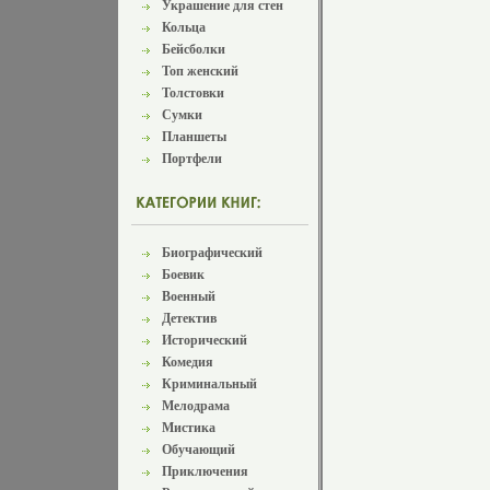
что только может предло
Украшение для стен
своим клиентам А все нача
Кольца
в 1998 году когда Тим Гей
Бейсболки
решвещмчил основать соб
компанию Много всего про
Топ женский
лет Воистину революцио
Толстовки
стал Matix для миллионов 
Сумки
планете, и, собрав в свой 
легендарных, лучших и п
Планшеты
райдеров бренд движется 
Портфели
вперед Бренд Matix предс
Сонг (Daewon Song), Мар
Johnson), Джэрон Вилсон (
Рик МакКренк (Rick McCr
Гарсия (Danny Garcia), Б
(Brandon Biebel), Ван Вас
Биографический
Wastell), Майк Тейлор (Mi
Боевик
Жиллет (JB Gillet), Родни
Военный
Mullen) В России бренд Ma
команда DVS/Lakai: Гало
Детектив
Халиуллин Рунар, Богдан
Исторический
Витамин", Фадеев Григор
Комедия
Дмитрий".
Криминальный
Мелодрама
Мистика
Обучающий
Приключения