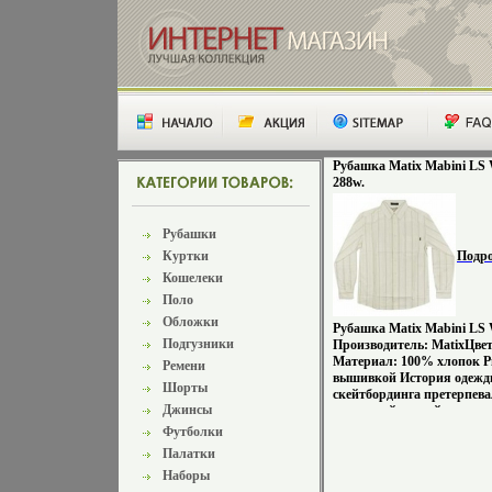
Рубашка Matix Mabini LS 
288w.
Рубашки
Куртки
Подр
Кошелеки
Поло
Обложки
Рубашка Matix Mabini LS 
Подгузники
Производитель: MatixЦвет
Материал: 100% хлопок Р
Ремени
вышивкой История одежд
Шорты
скейтбординга претерпева
Джинсы
изменений в своей истории
кобцяукмпаний и умов ты
Футболки
всегда трудились над разр
Палатки
совершенного, и универса
Наборы
Бренд Matix вобрал в себя