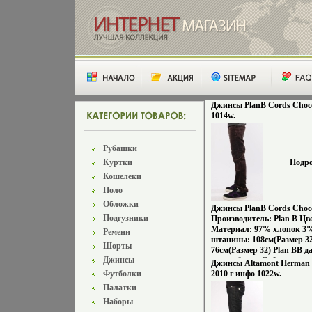
Джинсы PlanB Cords Choco
1014w.
Рубашки
Куртки
Подр
Кошелеки
Поло
Обложки
Джинсы PlanB Cords Choco
Подгузники
Производитель: Plan B Цв
Материал: 97% хлопок 3%
Ремени
штанины: 108см(Размер 32
Шорты
76см(Размер 32) Plan BВ да
Джинсы
мир скбхжзоейтбординга в
Джинсы Altamont Herman W
своего развития с появлен
Футболки
2010 г инфо 1022w.
который по задумке созда
Палатки
кардинально отличаться 
Наборы
известных марок того вре